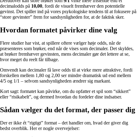
Derudover kan store brøker som
9/1
virke mere fristende end et
decimalodds på
10,00
, fordi de visuelt fremhæver den potentielle
gevinst. Det spiller ind på vores psykologiske tendens til at fokusere på
“store gevinster” frem for sandsynligheden for, at de faktisk sker.
Hvordan formatet påvirker dine valg
Flere studier har vist, at spillere oftere vælger høje odds, når de
præsenteres som brøker, end når de vises som decimaler. Det skyldes,
at brøker fremhæver gevinsten, mens decimaler gør det lettere at se,
hvor meget du reelt får tilbage.
Omvendt kan decimaler få lave odds til at virke mere attraktive, fordi
forskellen mellem 1,80 og 2,00 ser mindre dramatisk ud end mellem
4/5 og 1/1 – selvom sandsynligheden ændrer sig markant.
Kort sagt: formatet kan påvirke, om du opfatter et spil som “sikkert”
eller “risikabelt”, og dermed hvordan du fordeler dine indsatser.
Sådan vælger du det format, der passer dig
Der er ikke ét “rigtigt” format – det handler om, hvad der giver dig
bedst overblik. Her er nogle overvejelser: