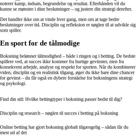
noterer kamp, indsats, begrundelse og resultat. Efterhånden vil du
kunne se mønstre i dine beslutninger – og justere din strategi derefter.
Det handler ikke om at vinde hver gang, men om at tage bedre
beslutninger over tid. Disciplin og refleksion er nøglen til at udvikle sig
som spiller.
En sport for de tålmodige
Boksning belønner tålmodighed – både i ringen og i betting. De bedste
spillere ved, at succes ikke kommer fra hurtige gevinster, men fra
konsekvent arbejde, analyse og respekt for sporten. Når du kombinerer
viden, disciplin og en realistisk tilgang, øger du ikke bare dine chancer
for gevinst – du får også en dybere forståelse for boksningens strategi
og psykologi.
Find din stil: Hvilke bettingtyper i boksning passer bedst til dig?
Disciplin og research – nøglen til succes i betting på boksning
Online betting har gjort boksning globalt tilgængelig – sådan får du
mest ud af det