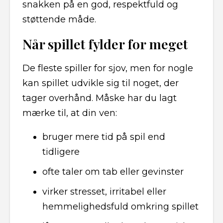
snakken på en god, respektfuld og
støttende måde.
Når spillet fylder for meget
De fleste spiller for sjov, men for nogle
kan spillet udvikle sig til noget, der
tager overhånd. Måske har du lagt
mærke til, at din ven:
bruger mere tid på spil end
tidligere
ofte taler om tab eller gevinster
virker stresset, irritabel eller
hemmelighedsfuld omkring spillet