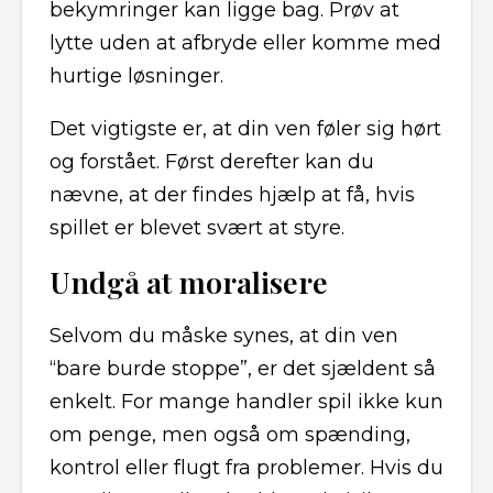
bekymringer kan ligge bag. Prøv at
lytte uden at afbryde eller komme med
hurtige løsninger.
Det vigtigste er, at din ven føler sig hørt
og forstået. Først derefter kan du
nævne, at der findes hjælp at få, hvis
spillet er blevet svært at styre.
Undgå at moralisere
Selvom du måske synes, at din ven
“bare burde stoppe”, er det sjældent så
enkelt. For mange handler spil ikke kun
om penge, men også om spænding,
kontrol eller flugt fra problemer. Hvis du