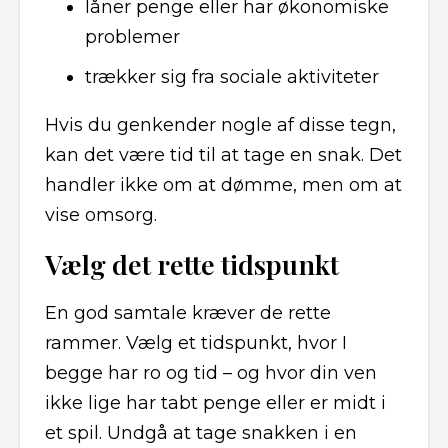
låner penge eller har økonomiske
problemer
trækker sig fra sociale aktiviteter
Hvis du genkender nogle af disse tegn,
kan det være tid til at tage en snak. Det
handler ikke om at dømme, men om at
vise omsorg.
Vælg det rette tidspunkt
En god samtale kræver de rette
rammer. Vælg et tidspunkt, hvor I
begge har ro og tid – og hvor din ven
ikke lige har tabt penge eller er midt i
et spil. Undgå at tage snakken i en