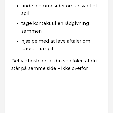
finde hjemmesider om ansvarligt
spil
tage kontakt til en rådgivning
sammen
hjælpe med at lave aftaler om
pauser fra spil
Det vigtigste er, at din ven føler, at du
står på samme side – ikke overfor.