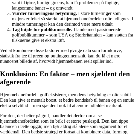
vant til tørre, hurtige greens, kan få problemer på fugtige,
langsomme baner – og omvendt.
Vurder turneringens betydning.
I store turneringer som
majors er feltet så stærkt, at hjemmebanefordelen ofte udlignes. I
mindre turneringer kan den derimod være mere udtalt.
Tag højde for publikumsrolle.
I lande med passionerede
golfpublikummer – som USA og Storbritannien – kan støtten fra
tilskuerne give et ekstra løft.
Ved at kombinere disse faktorer med øvrige data som formkurve,
statistik fra tee til green og puttinggennemsnit, kan du få et mere
nuanceret billede af, hvorvidt hjemmebanen reelt spiller ind.
Konklusion: En faktor – men sjældent den
afgørende
Hjemmebanefordel i golf eksisterer, men dens betydning er ofte subtil.
Den kan give et mentalt boost, et bedre kendskab til banen og en smule
ekstra selvtillid – men sjældent nok til at ændre udfaldet markant.
For den, der better på golf, handler det derfor om at se
hjemmebanefordelen som én brik i et større puslespil. Den kan tippe
balancen i tætte opgør, men bør aldrig stå alene som argument for et
væddemål. Den bedste strategi er fortsat at kombinere data, form og