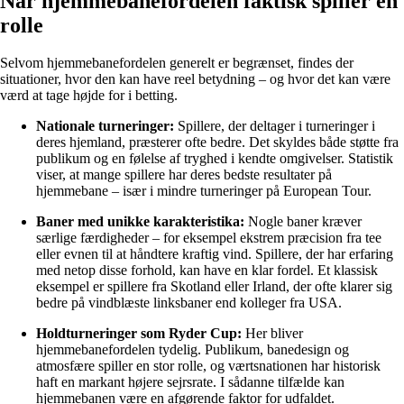
Når hjemmebanefordelen faktisk spiller en
rolle
Selvom hjemmebanefordelen generelt er begrænset, findes der
situationer, hvor den kan have reel betydning – og hvor det kan være
værd at tage højde for i betting.
Nationale turneringer:
Spillere, der deltager i turneringer i
deres hjemland, præsterer ofte bedre. Det skyldes både støtte fra
publikum og en følelse af tryghed i kendte omgivelser. Statistik
viser, at mange spillere har deres bedste resultater på
hjemmebane – især i mindre turneringer på European Tour.
Baner med unikke karakteristika:
Nogle baner kræver
særlige færdigheder – for eksempel ekstrem præcision fra tee
eller evnen til at håndtere kraftig vind. Spillere, der har erfaring
med netop disse forhold, kan have en klar fordel. Et klassisk
eksempel er spillere fra Skotland eller Irland, der ofte klarer sig
bedre på vindblæste linksbaner end kolleger fra USA.
Holdturneringer som Ryder Cup:
Her bliver
hjemmebanefordelen tydelig. Publikum, banedesign og
atmosfære spiller en stor rolle, og værtsnationen har historisk
haft en markant højere sejrsrate. I sådanne tilfælde kan
hjemmebanen være en afgørende faktor for udfaldet.