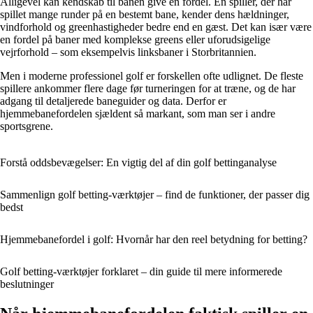
Alligevel kan kendskab til banen give en fordel. En spiller, der har
spillet mange runder på en bestemt bane, kender dens hældninger,
vindforhold og greenhastigheder bedre end en gæst. Det kan især være
en fordel på baner med komplekse greens eller uforudsigelige
vejrforhold – som eksempelvis linksbaner i Storbritannien.
Men i moderne professionel golf er forskellen ofte udlignet. De fleste
spillere ankommer flere dage før turneringen for at træne, og de har
adgang til detaljerede baneguider og data. Derfor er
hjemmebanefordelen sjældent så markant, som man ser i andre
sportsgrene.
Forstå oddsbevægelser: En vigtig del af din golf bettinganalyse
Sammenlign golf betting-værktøjer – find de funktioner, der passer dig
bedst
Hjemmebanefordel i golf: Hvornår har den reel betydning for betting?
Golf betting-værktøjer forklaret – din guide til mere informerede
beslutninger