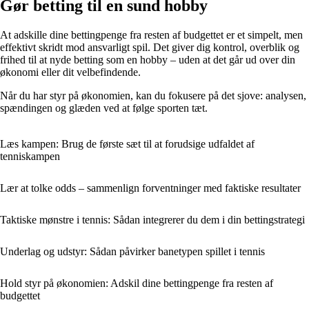
Gør betting til en sund hobby
At adskille dine bettingpenge fra resten af budgettet er et simpelt, men
effektivt skridt mod ansvarligt spil. Det giver dig kontrol, overblik og
frihed til at nyde betting som en hobby – uden at det går ud over din
økonomi eller dit velbefindende.
Når du har styr på økonomien, kan du fokusere på det sjove: analysen,
spændingen og glæden ved at følge sporten tæt.
Læs kampen: Brug de første sæt til at forudsige udfaldet af
tenniskampen
Lær at tolke odds – sammenlign forventninger med faktiske resultater
Taktiske mønstre i tennis: Sådan integrerer du dem i din bettingstrategi
Underlag og udstyr: Sådan påvirker banetypen spillet i tennis
Hold styr på økonomien: Adskil dine bettingpenge fra resten af
budgettet