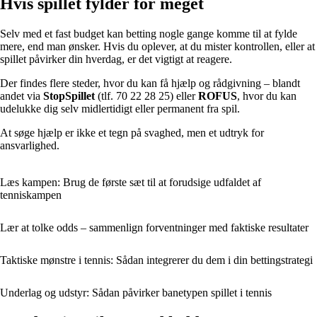
Hvis spillet fylder for meget
Selv med et fast budget kan betting nogle gange komme til at fylde
mere, end man ønsker. Hvis du oplever, at du mister kontrollen, eller at
spillet påvirker din hverdag, er det vigtigt at reagere.
Der findes flere steder, hvor du kan få hjælp og rådgivning – blandt
andet via
StopSpillet
(tlf. 70 22 28 25) eller
ROFUS
, hvor du kan
udelukke dig selv midlertidigt eller permanent fra spil.
At søge hjælp er ikke et tegn på svaghed, men et udtryk for
ansvarlighed.
Læs kampen: Brug de første sæt til at forudsige udfaldet af
tenniskampen
Lær at tolke odds – sammenlign forventninger med faktiske resultater
Taktiske mønstre i tennis: Sådan integrerer du dem i din bettingstrategi
Underlag og udstyr: Sådan påvirker banetypen spillet i tennis