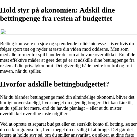
Hold styr på økonomien: Adskil dine
bettingpenge fra resten af budgettet
Betting kan være en sjov og spændende fritidsinteresse – især hvis du
følger sport tæt og nyder at teste din viden mod oddsene. Men som
med alle former for spil handler det om at bevare overblikket. En af de
mest effektive måder at gøre det på er at adskille dine bettingpenge fra
resten af din privatøkonomi. Det giver dig både bedre kontrol og ro i
maven, når du spiller.
Hvorfor adskille bettingbudgettet?
Når du blander bettingpenge med din almindelige økonomi, bliver det
hurtigt uoverskueligt, hvor meget du egentlig bruger. Det kan føre til,
at du spiller for mere, end du havde planlagt – eller at du mister
overblikket over dine faste udgifter.
Ved at oprette et separat budget eller en særskilt konto til betting, sætter
du en klar grænse for, hvor meget du er villig til at bruge. Det gør det
lettere at holde styr på, om du spiller ansvarligt, og sikrer, at dine faste