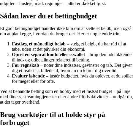
udgifter – husleje, mad, regninger – altid er dækket først.
Sådan laver du et bettingbudget
Et godt bettingbudget handler ikke kun om at sætte et beløb, men også
om at planlægge, hvordan du bruger det. Her er nogle enkle trin:
Fastlæg et månedligt beløb
– vælg et beløb, du har råd til at
tabe, uden at det påvirker din økonomi.
Opret en separat konto eller e-wallet
– brug den udelukkende
til ind- og udbetalinger relateret til betting.
Før regnskab
– noter dine indsatser, gevinster og tab. Det giver
dig et realistisk billede af, hvordan du klarer dig over tid.
Evaluer løbende
– justér budgettet, hvis du oplever, at du spiller
for meget eller for ofte.
Ved at behandle betting som en hobby med et fastsat budget – på linje
med fitness, streamingtjenester eller andre fritidsaktiviteter – undgår du,
at det tager overhånd.
Brug værktøjer til at holde styr på
forbruget