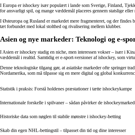
I Europa er ishockey især populært i lande som Sverige, Finland, Tjekki
for ansvarligt spil, og mange væddemål placeres gennem statslige eller 
I Østeuropa og Rusland er markedet mere fragmenteret, og der findes båd
tæt forbundet med lokal stolthed og rivalisering mellem klubber.
Asien og nye markeder: Teknologi og e-spor
I Asien er ishockey stadig en niche, men interessen vokser – især i Kin
væddemål i realtid. Samtidig er e-sport-versioner af ishockey, som virtu
Denne teknologiske tilgang gør, at asiatiske markeder ofte springer tradi
Nordamerika, som må tilpasse sig en mere digital og global konkurrenc
Statistik i praksis: Forstå holdenes præstationer i tætte ishockeykampe
Internationale forskelle i spilvaner – sådan påvirker de ishockeymarked
Historiske data som nøglen til stabile mønstre i ishockey-betting
Skab din egen NHL-bettingstil – tilpasset din tid og dine interesser