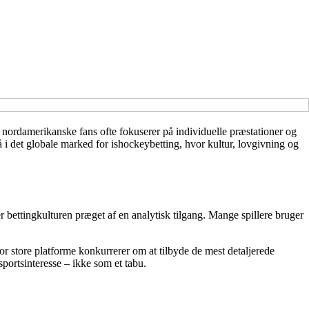
r nordamerikanske fans ofte fokuserer på individuelle præstationer og
så i det globale marked for ishockeybetting, hvor kultur, lovgivning og
bettingkulturen præget af en analytisk tilgang. Mange spillere bruger
or store platforme konkurrerer om at tilbyde de mest detaljerede
portsinteresse – ikke som et tabu.