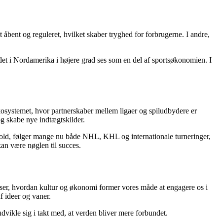
åbent og reguleret, hvilket skaber tryghed for forbrugerne. I andre,
 det i Nordamerika i højere grad ses som en del af sportsøkonomien. I
søkosystemet, hvor partnerskaber mellem ligaer og spiludbydere er
og skabe nye indtægtskilder.
e hold, følger mange nu både NHL, KHL og internationale turneringer,
kan være nøglen til succes.
iser, hvordan kultur og økonomi former vores måde at engagere os i
f ideer og vaner.
udvikle sig i takt med, at verden bliver mere forbundet.