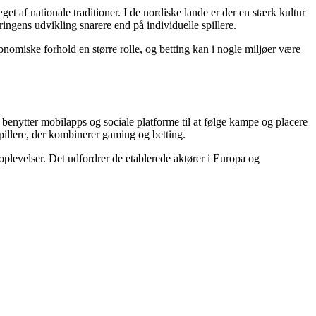
t af nationale traditioner. I de nordiske lande er der en stærk kultur
ingens udvikling snarere end på individuelle spillere.
onomiske forhold en større rolle, og betting kan i nogle miljøer være
e benytter mobilapps og sociale platforme til at følge kampe og placere
spillere, der kombinerer gaming og betting.
 oplevelser. Det udfordrer de etablerede aktører i Europa og