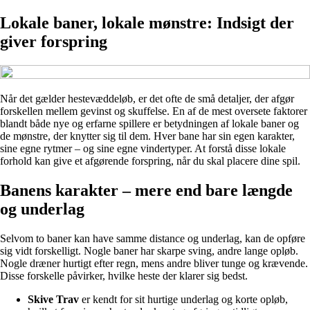
Lokale baner, lokale mønstre: Indsigt der
giver forspring
Når det gælder hestevæddeløb, er det ofte de små detaljer, der afgør
forskellen mellem gevinst og skuffelse. En af de mest oversete faktorer
blandt både nye og erfarne spillere er betydningen af lokale baner og
de mønstre, der knytter sig til dem. Hver bane har sin egen karakter,
sine egne rytmer – og sine egne vindertyper. At forstå disse lokale
forhold kan give et afgørende forspring, når du skal placere dine spil.
Banens karakter – mere end bare længde
og underlag
Selvom to baner kan have samme distance og underlag, kan de opføre
sig vidt forskelligt. Nogle baner har skarpe sving, andre lange opløb.
Nogle dræner hurtigt efter regn, mens andre bliver tunge og krævende.
Disse forskelle påvirker, hvilke heste der klarer sig bedst.
Skive Trav
er kendt for sit hurtige underlag og korte opløb,