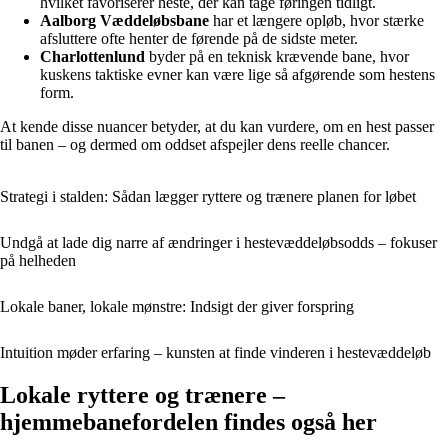
hvilket favoriserer heste, der kan tage føringen tidligt.
Aalborg Væddeløbsbane
har et længere opløb, hvor stærke
afsluttere ofte henter de førende på de sidste meter.
Charlottenlund
byder på en teknisk krævende bane, hvor
kuskens taktiske evner kan være lige så afgørende som hestens
form.
At kende disse nuancer betyder, at du kan vurdere, om en hest passer
til banen – og dermed om oddset afspejler dens reelle chancer.
Strategi i stalden: Sådan lægger ryttere og trænere planen for løbet
Undgå at lade dig narre af ændringer i hestevæddeløbsodds – fokuser
på helheden
Lokale baner, lokale mønstre: Indsigt der giver forspring
Intuition møder erfaring – kunsten at finde vinderen i hestevæddeløb
Lokale ryttere og trænere –
hjemmebanefordelen findes også her