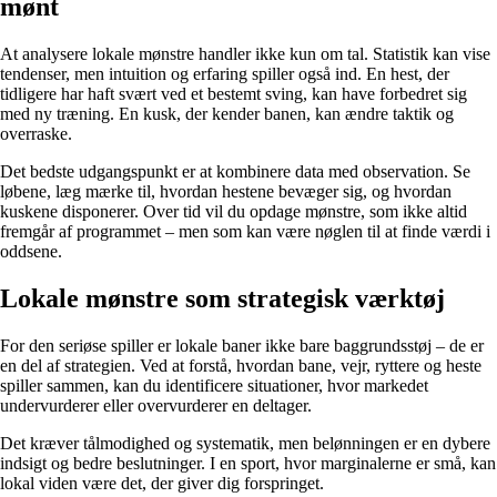
mønt
At analysere lokale mønstre handler ikke kun om tal. Statistik kan vise
tendenser, men intuition og erfaring spiller også ind. En hest, der
tidligere har haft svært ved et bestemt sving, kan have forbedret sig
med ny træning. En kusk, der kender banen, kan ændre taktik og
overraske.
Det bedste udgangspunkt er at kombinere data med observation. Se
løbene, læg mærke til, hvordan hestene bevæger sig, og hvordan
kuskene disponerer. Over tid vil du opdage mønstre, som ikke altid
fremgår af programmet – men som kan være nøglen til at finde værdi i
oddsene.
Lokale mønstre som strategisk værktøj
For den seriøse spiller er lokale baner ikke bare baggrundsstøj – de er
en del af strategien. Ved at forstå, hvordan bane, vejr, ryttere og heste
spiller sammen, kan du identificere situationer, hvor markedet
undervurderer eller overvurderer en deltager.
Det kræver tålmodighed og systematik, men belønningen er en dybere
indsigt og bedre beslutninger. I en sport, hvor marginalerne er små, kan
lokal viden være det, der giver dig forspringet.