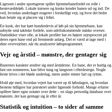
Ligesom i andre sportsgrene spiller hjemmebanefordel en rolle i
hestevæddeløb. Lokale trænere og kuske kender banen ud og ind. De
ved, hvordan underlaget reagerer i forskelligt vejr, og hvor det bedst
kan betale sig at placere sig i feltet.
En kusk, der har kørt hundredevis af løb på sin hjemmebane, kan
udnytte små taktiske fordele, som udefrakommende måske overser.
Statistikker viser ofte, at lokale profiler har en højere sejrsprocent på
deres egen bane end på fremmede anlæg. Det er værd at tage med i
dine overvejelser, når du analyserer løbsprogrammet.
Vejr og årstid – mønstre, der gentager sig
Banernes karakter ændrer sig med årstiderne. En bane, der er hurtig og
fast om sommeren, kan blive tung og langsom i efterårsregn. Nogle
heste trives i det bløde underlag, mens andre mister fart og rytme.
Hold øje med, hvordan vejret har været op til løbsdagen, og hvordan
hestene tidligere har præsteret under lignende forhold. Mange erfarne
spillere fører egne notater over dette – en slags personlig database over
mønstre, der kan gentage sig år efter år.
Statistik og intuition – to sider af samme