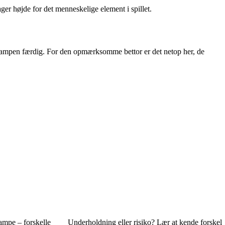
ger højde for det menneskelige element i spillet.
er kampen færdig. For den opmærksomme bettor er det netop her, de
kampe – forskelle
Underholdning eller risiko? Lær at kende forskel