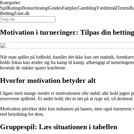
Kategorier
Spil
Ratings
Bonus
Strategi
Guides
Fairplay
Gambling
Væddemål
Tennis
Ba
BettingZone.dk
Motivation i turneringer: Tilpas din betting
Når man spiller på fodbold, handler det ikke kun om statistik, formkurv
holds fokus kan ændre sig fra kamp til kamp, afhængigt af turneringens f
hvornår de måske sparer kræfterne.
Hvorfor motivation betyder alt
I ligaer med mange runder er motivationen ofte stabil: alle hold jagter 
reserverne spilletid. Et andet hold, der er tæt på at ryge ud, vil derim
Motivation påvirker ikke kun indsatsen på banen, men også trænerens val
reel betydning for dem.
Gruppespil: Læs situationen i tabellen