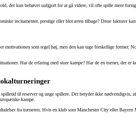
 hold, der kun behøver uafgjort for at gå videre, vil ofte spille mere fors
omiske incitamenter, prestige eller blot æren tilbage? Disse faktorer k
r motivationen som regel høj, men den kan tage forskellige former. Nog
 situationer. Har de erfaring med store kampe? Har de en træner, der er k
 pokalturneringer
 spilletid til reserver og unge spillere. Det betyder ikke nødvendigvis,
r europæiske kampe.
talelser fra træneren. Hvis en klub som Manchester City eller Bayern Mü