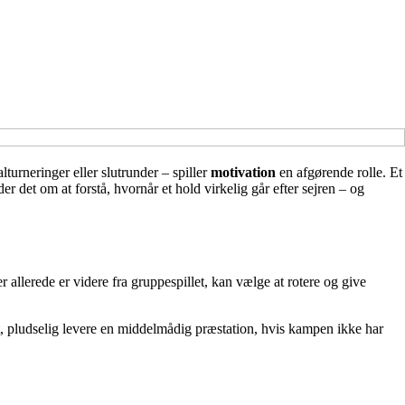
turneringer eller slutrunder – spiller
motivation
en afgørende rolle. Et
r det om at forstå, hvornår et hold virkelig går efter sejren – og
 allerede er videre fra gruppespillet, kan vælge at rotere og give
kt, pludselig levere en middelmådig præstation, hvis kampen ikke har