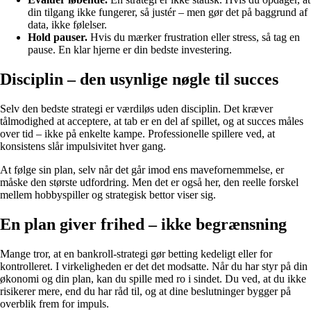
din tilgang ikke fungerer, så justér – men gør det på baggrund af
data, ikke følelser.
Hold pauser.
Hvis du mærker frustration eller stress, så tag en
pause. En klar hjerne er din bedste investering.
Disciplin – den usynlige nøgle til succes
Selv den bedste strategi er værdiløs uden disciplin. Det kræver
tålmodighed at acceptere, at tab er en del af spillet, og at succes måles
over tid – ikke på enkelte kampe. Professionelle spillere ved, at
konsistens slår impulsivitet hver gang.
At følge sin plan, selv når det går imod ens mavefornemmelse, er
måske den største udfordring. Men det er også her, den reelle forskel
mellem hobbyspiller og strategisk bettor viser sig.
En plan giver frihed – ikke begrænsning
Mange tror, at en bankroll-strategi gør betting kedeligt eller for
kontrolleret. I virkeligheden er det det modsatte. Når du har styr på din
økonomi og din plan, kan du spille med ro i sindet. Du ved, at du ikke
risikerer mere, end du har råd til, og at dine beslutninger bygger på
overblik frem for impuls.