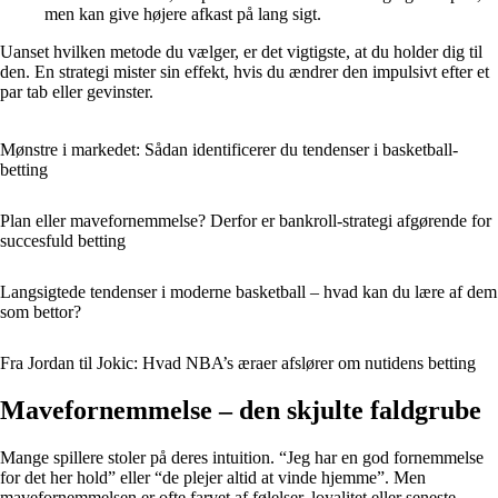
men kan give højere afkast på lang sigt.
Uanset hvilken metode du vælger, er det vigtigste, at du holder dig til
den. En strategi mister sin effekt, hvis du ændrer den impulsivt efter et
par tab eller gevinster.
Mønstre i markedet: Sådan identificerer du tendenser i basketball-
betting
Plan eller mavefornemmelse? Derfor er bankroll-strategi afgørende for
succesfuld betting
Langsigtede tendenser i moderne basketball – hvad kan du lære af dem
som bettor?
Fra Jordan til Jokic: Hvad NBA’s æraer afslører om nutidens betting
Mavefornemmelse – den skjulte faldgrube
Mange spillere stoler på deres intuition. “Jeg har en god fornemmelse
for det her hold” eller “de plejer altid at vinde hjemme”. Men
mavefornemmelsen er ofte farvet af følelser, loyalitet eller seneste