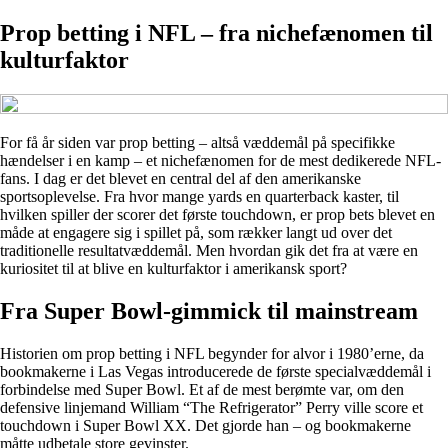
Prop betting i NFL – fra nichefænomen til
kulturfaktor
For få år siden var prop betting – altså væddemål på specifikke
hændelser i en kamp – et nichefænomen for de mest dedikerede NFL-
fans. I dag er det blevet en central del af den amerikanske
sportsoplevelse. Fra hvor mange yards en quarterback kaster, til
hvilken spiller der scorer det første touchdown, er prop bets blevet en
måde at engagere sig i spillet på, som rækker langt ud over det
traditionelle resultatvæddemål. Men hvordan gik det fra at være en
kuriositet til at blive en kulturfaktor i amerikansk sport?
Fra Super Bowl-gimmick til mainstream
Historien om prop betting i NFL begynder for alvor i 1980’erne, da
bookmakerne i Las Vegas introducerede de første specialvæddemål i
forbindelse med Super Bowl. Et af de mest berømte var, om den
defensive linjemand William “The Refrigerator” Perry ville score et
touchdown i Super Bowl XX. Det gjorde han – og bookmakerne
måtte udbetale store gevinster.