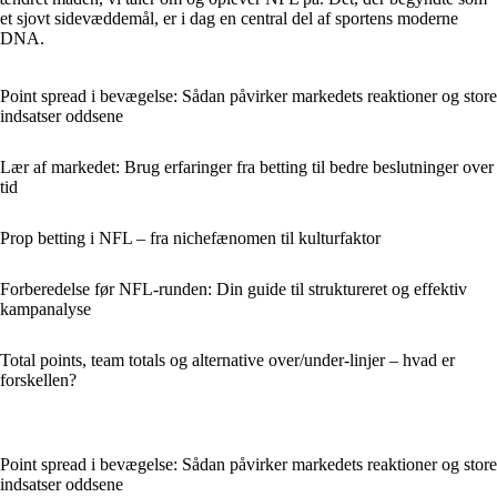
et sjovt sidevæddemål, er i dag en central del af sportens moderne
DNA.
Point spread i bevægelse: Sådan påvirker markedets reaktioner og store
indsatser oddsene
Lær af markedet: Brug erfaringer fra betting til bedre beslutninger over
tid
Prop betting i NFL – fra nichefænomen til kulturfaktor
Forberedelse før NFL-runden: Din guide til struktureret og effektiv
kampanalyse
Total points, team totals og alternative over/under-linjer – hvad er
forskellen?
Point spread i bevægelse: Sådan påvirker markedets reaktioner og store
indsatser oddsene