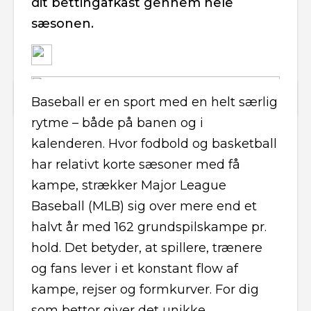
dit bettingafkast gennem hele
sæsonen.
Baseball er en sport med en helt særlig
rytme – både på banen og i
kalenderen. Hvor fodbold og basketball
har relativt korte sæsoner med få
kampe, strækker Major League
Baseball (MLB) sig over mere end et
halvt år med 162 grundspilskampe pr.
hold. Det betyder, at spillere, trænere
og fans lever i et konstant flow af
kampe, rejser og formkurver. For dig
som bettor giver det unikke