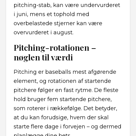
pitching-stab, kan være undervurderet
i juni, mens et tophold med
overbelastede stjerner kan være
overvurderet i august.
Pitching-rotationen –
nøglen til værdi
Pitching er baseballs mest afgørende
element, og rotationen af startende
pitchere følger en fast rytme. De fleste
hold bruger fem startende pitchere,
som roterer i rækkefølge. Det betyder,
at du kan forudsige, hvem der skal
starte flere dage i forvejen – og dermed
planlægge dine bets.