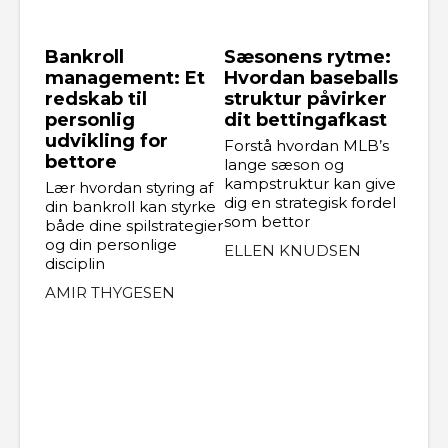
Bankroll
Sæsonens rytme:
management: Et
Hvordan baseballs
redskab til
struktur påvirker
personlig
dit bettingafkast
udvikling for
Forstå hvordan MLB’s
bettore
lange sæson og
kampstruktur kan give
Lær hvordan styring af
dig en strategisk fordel
din bankroll kan styrke
som bettor
både dine spilstrategier
og din personlige
ELLEN KNUDSEN
disciplin
AMIR THYGESEN