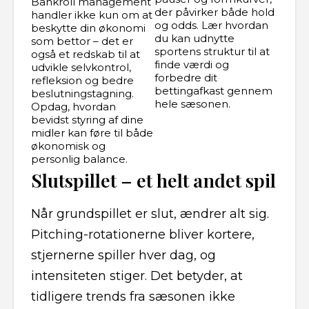
Bankroll management
der påvirker både hold
handler ikke kun om at
og odds. Lær hvordan
beskytte din økonomi
du kan udnytte
som bettor – det er
sportens struktur til at
også et redskab til at
finde værdi og
udvikle selvkontrol,
forbedre dit
refleksion og bedre
bettingafkast gennem
beslutningstagning.
hele sæsonen.
Opdag, hvordan
bevidst styring af dine
midler kan føre til både
økonomisk og
personlig balance.
Slutspillet – et helt andet spil
Når grundspillet er slut, ændrer alt sig.
Pitching-rotationerne bliver kortere,
stjernerne spiller hver dag, og
intensiteten stiger. Det betyder, at
tidligere trends fra sæsonen ikke