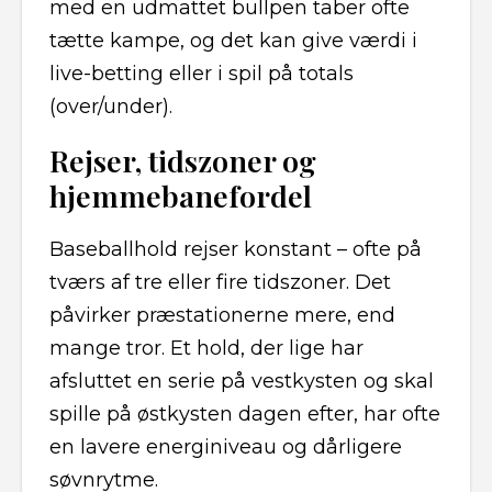
med en udmattet bullpen taber ofte
tætte kampe, og det kan give værdi i
live-betting eller i spil på totals
(over/under).
Rejser, tidszoner og
hjemmebanefordel
Baseballhold rejser konstant – ofte på
tværs af tre eller fire tidszoner. Det
påvirker præstationerne mere, end
mange tror. Et hold, der lige har
afsluttet en serie på vestkysten og skal
spille på østkysten dagen efter, har ofte
en lavere energiniveau og dårligere
søvnrytme.