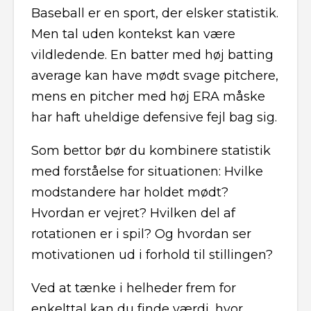
Baseball er en sport, der elsker statistik.
Men tal uden kontekst kan være
vildledende. En batter med høj batting
average kan have mødt svage pitchere,
mens en pitcher med høj ERA måske
har haft uheldige defensive fejl bag sig.
Som bettor bør du kombinere statistik
med forståelse for situationen: Hvilke
modstandere har holdet mødt?
Hvordan er vejret? Hvilken del af
rotationen er i spil? Og hvordan ser
motivationen ud i forhold til stillingen?
Ved at tænke i helheder frem for
enkelttal kan du finde værdi, hvor